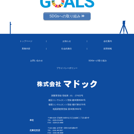
SDGsへの取り組み
トップページ
お知らせ
会社案内
業務内容
社会的責任
採用情報
お問い合わせ
SDGsへの取り組み
プライバシーポリシー
測量業登録 登録第（6）- 27422号
建設コンサルタント登録 建08第8584号
補償コンサルタント登録 補07第5275号
地質調査業登録 質08第2955号
〒989-6104 宮城県大崎市古川江合錦町二丁目1番3号
本社
TEL：0229-23-6029
FAX：0229-22-3468
〒021-0881 岩手県一関市大町3番60号
北東北支店
TEL：0191-48-3557
FAX：0191-48-3568