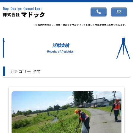
宮城県大崎市から、測量・建設コンサルティングを通して地域や環境に貢献いたします。
活動実績
- Results of Activities -
カテゴリー 全て